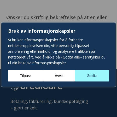
Ønsker du skriftlig bekreftelse på at en eller
flere saker er avsluttet, ber vi deg sende oss
Bruk av informasjonskapsler
en henvendelse via vårt
kontaktskjema
. Da
vil du få svar fra oss per e-post så snart vi har
Vi bruker informasjonskapsler for å forbedre
nettleseropplevelsen din, vise personlig tilpasset
behandlet henvendelsen din.
annonsering eller innhold, og analysere trafikken på
nettstedet vårt. Ved å klikke på «Godta alle» samtykker du
til vår bruk av informasjonskapsler.
Tilpass
Avvis
Godta
CrediCare
Betaling, fakturering, kundeoppfølging
– gjort enkelt.